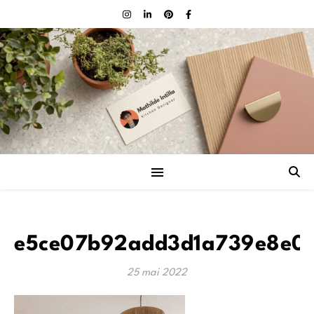
e5ce07b92add3d1a739e8e0
25 mai 2022